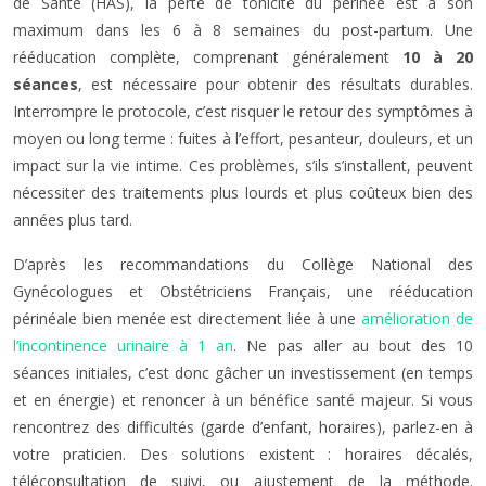
de Santé (HAS), la perte de tonicité du périnée est à son
maximum dans les 6 à 8 semaines du post-partum. Une
rééducation complète, comprenant généralement
10 à 20
séances
, est nécessaire pour obtenir des résultats durables.
Interrompre le protocole, c’est risquer le retour des symptômes à
moyen ou long terme : fuites à l’effort, pesanteur, douleurs, et un
impact sur la vie intime. Ces problèmes, s’ils s’installent, peuvent
nécessiter des traitements plus lourds et plus coûteux bien des
années plus tard.
D’après les recommandations du Collège National des
Gynécologues et Obstétriciens Français, une rééducation
périnéale bien menée est directement liée à une
amélioration de
l’incontinence urinaire à 1 an
. Ne pas aller au bout des 10
séances initiales, c’est donc gâcher un investissement (en temps
et en énergie) et renoncer à un bénéfice santé majeur. Si vous
rencontrez des difficultés (garde d’enfant, horaires), parlez-en à
votre praticien. Des solutions existent : horaires décalés,
téléconsultation de suivi, ou ajustement de la méthode.