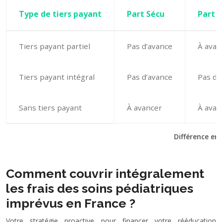
Type de tiers payant
Part Sécu
Part 
Tiers payant partiel
Pas d’avance
À avan
Tiers payant intégral
Pas d’avance
Pas d’
Sans tiers payant
À avancer
À avan
Différence ent
Comment couvrir intégralement
les frais des soins pédiatriques
imprévus en France ?
Votre stratégie proactive pour financer votre rééducation