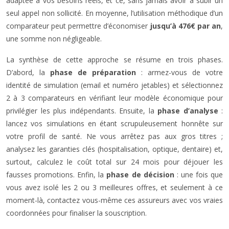
adaptée à vos besoins réels, et ce, sans jamais avoir à subir un
seul appel non sollicité. En moyenne, l’utilisation méthodique d’un
comparateur peut permettre d’économiser
jusqu’à 476€ par an
,
une somme non négligeable.
La synthèse de cette approche se résume en trois phases.
D’abord, la
phase de préparation
: armez-vous de votre
identité de simulation (email et numéro jetables) et sélectionnez
2 à 3 comparateurs en vérifiant leur modèle économique pour
privilégier les plus indépendants. Ensuite, la
phase d’analyse
:
lancez vos simulations en étant scrupuleusement honnête sur
votre profil de santé. Ne vous arrêtez pas aux gros titres ;
analysez les garanties clés (hospitalisation, optique, dentaire) et,
surtout, calculez le coût total sur 24 mois pour déjouer les
fausses promotions. Enfin, la
phase de décision
: une fois que
vous avez isolé les 2 ou 3 meilleures offres, et seulement à ce
moment-là, contactez vous-même ces assureurs avec vos vraies
coordonnées pour finaliser la souscription.